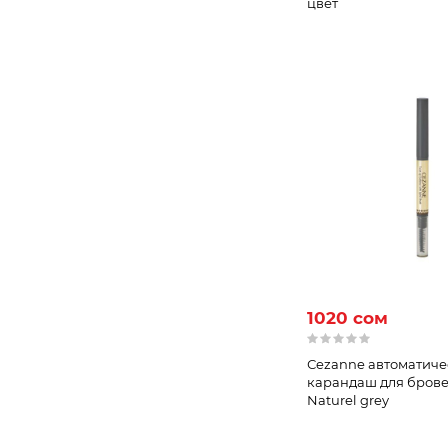
цвет
1020 сом
Сezanne автоматич
карандаш для брове
Naturel grey