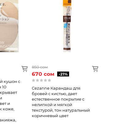
850 сом
670 сом
-21%
й кушон с
н 10
Cezanne Карандаш для
скрывает
бровей с кистью, дает
и
естественное покрытие с
вет и
нелипкой и мягкой
к коже,
текстурой, тон натуральный
коричневый цвет
акияжа,