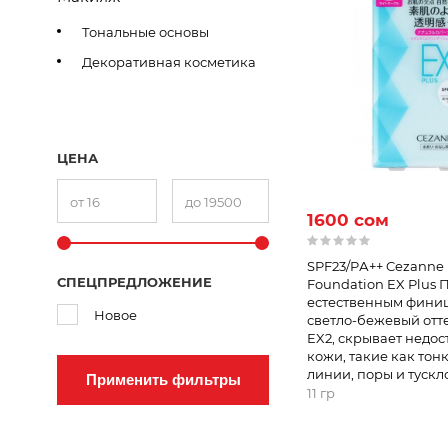
Тональные основы
Декоративная косметика
ЦЕНА
1600 сом
SPF23/PА++ Cezanne
СПЕЦПРЕДЛОЖЕНИЕ
Foundation EX Plus 
естественным фин
Новое
светло-бежевый отт
EX2, скрывает недос
кожи, такие как тон
линии, поры и тусклос
Применить фильтры
11 гр