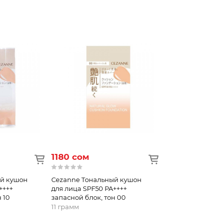
1180 сом
ый кушон
Сezanne Тональный кушон
++++
для лица SPF50 PA++++
 10
запасной блок, тон 00
11 грамм