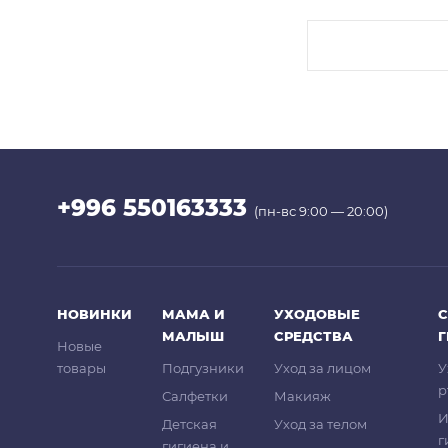
+996 550163333
(пн-вс 9:00 — 20:00)
НОВИНКИ
МАМА И
УХОДОВЫЕ
С
МАЛЫШ
СРЕДСТВА
Новые
товары
Подгузники
Уход за лицом
У
р
Салфетки
Макияж
И
Детская
Уход за телом
г
гигиена и