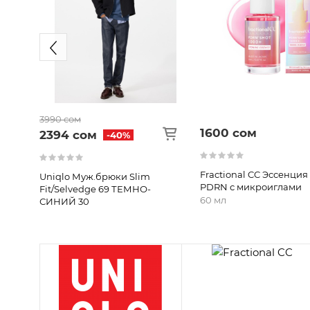
3990 сом
1600 сом
2394 сом
-40%
Fractional CC Эссенция
ar
Uniqlo Муж.брюки Slim
PDRN с микроиглами
Fit/Selvedge 69 ТЕМНО-
60 мл
СИНИЙ 30