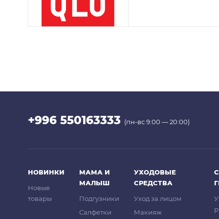
+996 550163333
(пн-вс 9:00 — 20:00)
НОВИНКИ
МАМА И
УХОДОВЫЕ
С
МАЛЫШ
СРЕДСТВА
Новые
товары
Подгузники
Уход за лицом
У
р
Салфетки
Макияж