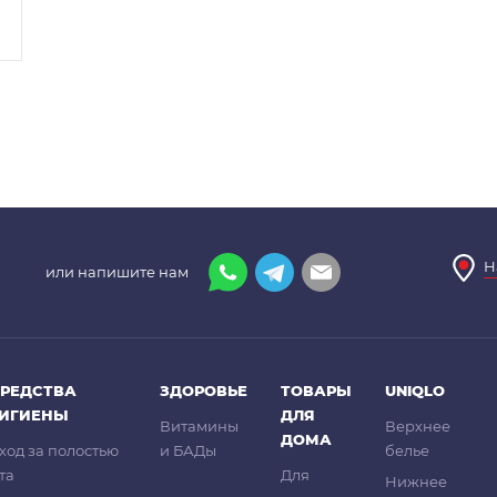
Н
или напишите нам
РЕДСТВА
ЗДОРОВЬЕ
ТОВАРЫ
UNIQLO
ГИГИЕНЫ
ДЛЯ
Витамины
Верхнее
ДОМА
ход за полостью
и БАДы
белье
та
Для
Нижнее