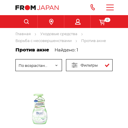
0
Главная
Уходовые средства
Борьба с несовершенствами
Против акне
Против акне
Найдено: 1
Фильтры
По возрастанию цены