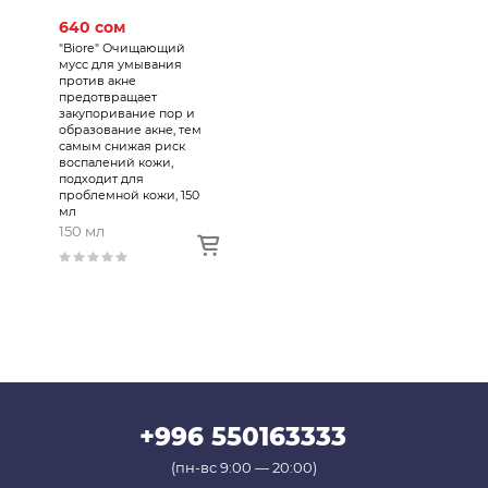
640 сом
"Biore" Очищающий
мусс для умывания
против акне
предотвращает
закупоривание пор и
образование акне, тем
самым снижая риск
воспалений кожи,
подходит для
проблемной кожи, 150
мл
150 мл
+996 550163333
(пн-вс 9:00 — 20:00)