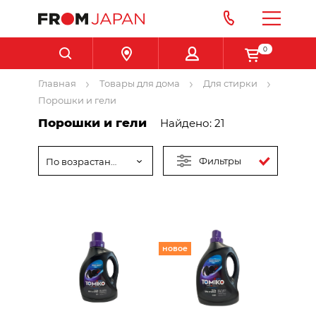
0
Главная
Товары для дома
Для стирки
Порошки и гели
Порошки и гели
Найдено: 21
Фильтры
По возрастанию цены
новое