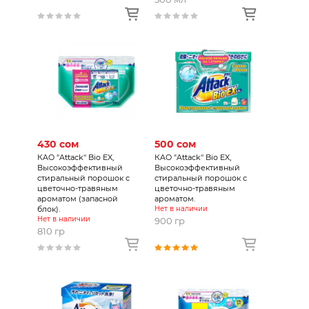
430 сом
500 сом
КAO "Attack'' Bio EX,
КAO "Attack'' Bio EX,
Высокоэффективный
Высокоэффективный
стиральный порошок с
стиральный порошок с
цветочно-травяным
цветочно-травяным
ароматом (запасной
ароматом.
блок).
Нет в наличии
Нет в наличии
900 гр
810 гр