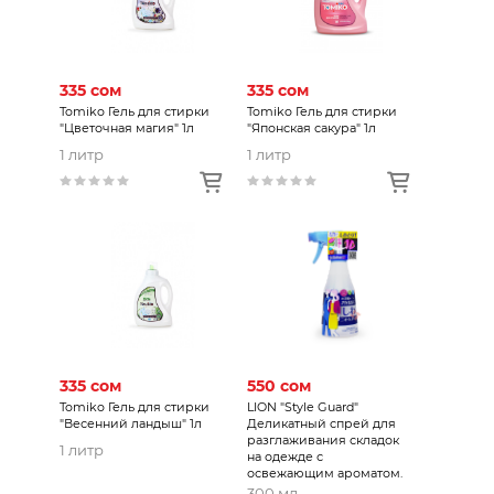
335 сом
335 сом
Tomiko Гель для стирки
Tomiko Гель для стирки
"Цветочная магия" 1л
"Японская сакура" 1л
1 литр
1 литр
335 сом
550 сом
Tomiko Гель для стирки
LION "Style Guard"
"Весенний ландыш" 1л
Деликатный спрей для
разглаживания складок
1 литр
на одежде с
освежающим ароматом.
300 мл