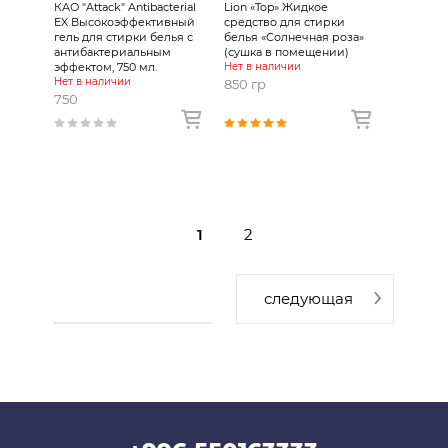
КАО "Attack" Antibacterial
Lion «Top» Жидкое
EX Высокоэффективный
средство для стирки
гель для стирки белья с
белья «Солнечная роза»
антибактериальным
(сушка в помещении)
эффектом, 750 мл.
Нет в наличии
Нет в наличии
850 гр
750
1
2
следующая