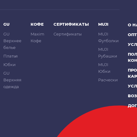
GU
КОФЕ
СЕРТИФИКАТЫ
MUJI
О Н
GU
Maxim
Сертификаты
MUJI
ОП
Верхнее
Кофе
Футболки
УСЛ
белье
MUJI
ПО
Платья
Рубашки
КО
Юбки
MUJI
ПРО
Юбки
GU
КА
Верхняя
Расчески
УСЛ
одежда
ВОЗ
ДОГ