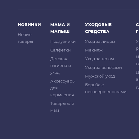
НОВИНКИ
МАМА И
УХОДОВЫЕ
С
МАЛЫШ
СРЕДСТВА
Новые
товары
Подгузники
Уход за лицом
У
р
Салфетки
Макияж
И
Детская
Уход за телом
г
гигиена и
Уход за волосами
уход
Д
Мужской уход
а
Аксессуары
Борьба с
для
Г
несовершенствами
кормления
Товары для
мам