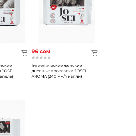
96 сом
нские
Гигиенические женские
 JOSEI
дневные прокладки JOSEI
апель)
AROMA (240 мм/4 капли)