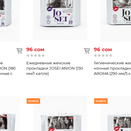
96 сом
96 сом
ие
Ежедневные женские
Гигиенические же
ION (180
прокладки JOSEI ANION (150
ночные прокладки
нные с
мм/1 капля)
AROMA (290 мм/5 к
новое
новое