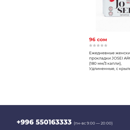
96 сом
Ежедневные женск
прокладки JOSEI A
(180 мм/3 капли),
Удлиненные, с кры
+996 550163333
(пн-вс 9:00 — 20:00)