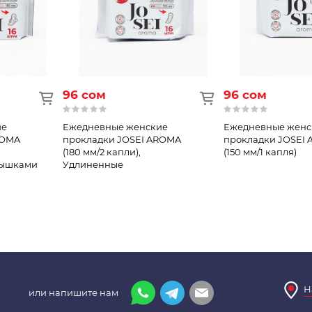
96 сом
96 сом
ие
Ежедневные женские
Ежедневные женс
ROMA
прокладки JOSEI AROMA
прокладки JOSEI
(180 мм/2 капли),
(150 мм/1 капля)
лышками
Удлиненные
Н
или напишите нам