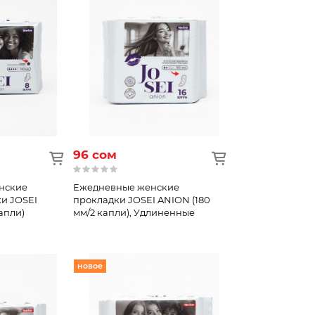
96 сом
нские
Ежедневные женские
и JOSEI
прокладки JOSEI ANION (180
апли)
мм/2 капли), Удлиненные
новое