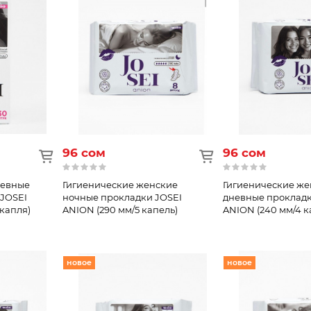
96 сом
96 сом
невные
Гигиенические женские
Гигиенические же
JOSEI
ночные прокладки JOSEI
дневные прокладк
 капля)
ANION (290 мм/5 капель)
ANION (240 мм/4 к
новое
новое