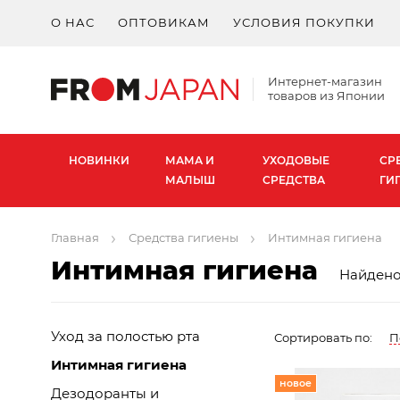
О НАС
ОПТОВИКАМ
УСЛОВИЯ ПОКУПКИ
Интернет-магазин
товаров из Японии
НОВИНКИ
МАМА И
УХОДОВЫЕ
СР
МАЛЫШ
СРЕДСТВА
ГИ
Главная
Средства гигиены
Интимная гигиена
Интимная гигиена
Найдено:
Уход за полостью рта
Сортировать по:
П
Интимная гигиена
новое
Дезодоранты и