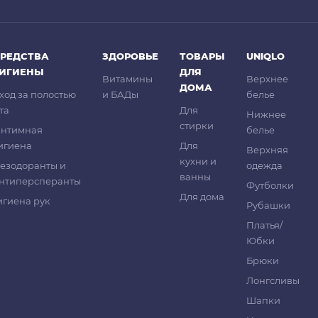
РЕДСТВА
ЗДОРОВЬЕ
ТОВАРЫ
UNIQLO
ГИГИЕНЫ
ДЛЯ
Витамины
Верхнее
ДОМА
ход за полостью
и БАДы
белье
та
Для
Нижнее
стирки
нтимная
белье
игиена
Для
Верхняя
кухни и
езодоранты и
одежда
ванны
нтиперсперанты
Футболки
Для дома
игиена рук
Рубашки
Платья/
Юбки
Брюки
Лонгсливы
Шапки