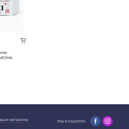
кие
 AROMA
аши магазины
Мы в соцсетях