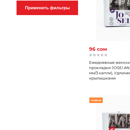
Применить фильтры
96 сом
Ежедневные женск
прокладки JOSEI AN
мм/3 капли), Удлине
крылышками
новое