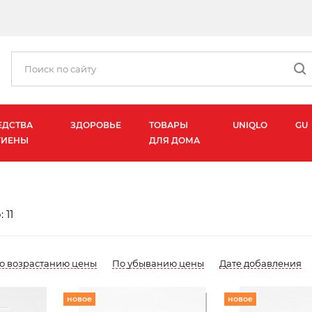
ЕДСТВА
ЗДОРОВЬЕ
ТОВАРЫ
UNIQLO
GU
ГИЕНЫ
ДЛЯ ДОМА
 11
о возрастанию цены
По убыванию цены
Дате добавления
новое
новое