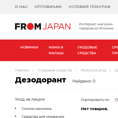
О НАС
ОПТОВИКАМ
УСЛОВИЯ ПОКУПКИ
Интернет-магазин
товаров из Японии
НОВИНКИ
МАМА И
УХОДОВЫЕ
СР
МАЛЫШ
СРЕДСТВА
ГИ
Главная
Уходовые средства
Мужской уход
Д
Дезодорант
Найдено: 0
Уход за лицом
Сортировать по:
П
Нет товаров.
Снятие макияжа
Средства для умывания