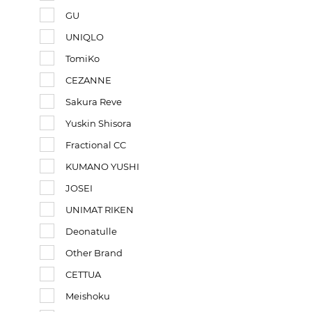
GU
UNIQLO
TomiKo
CEZANNE
Sakura Reve
Yuskin Shisora
Fractional CC
KUMANO YUSHI
JOSEI
UNIMAT RIKEN
Deonatulle
Other Brand
CETTUA
Meishoku