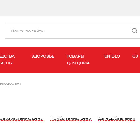
ЕДСТВА
ЗДОРОВЬЕ
ТОВАРЫ
UNIQLO
GU
ГИЕНЫ
ДЛЯ ДОМА
езодорант
о возрастанию цены
По убыванию цены
Дате добавления