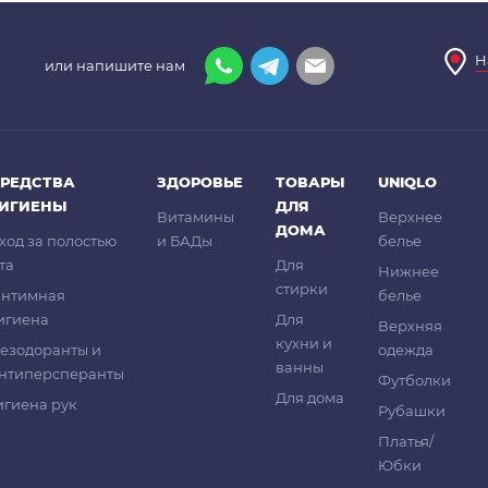
Н
или напишите нам
РЕДСТВА
ЗДОРОВЬЕ
ТОВАРЫ
UNIQLO
ГИГИЕНЫ
ДЛЯ
Витамины
Верхнее
ДОМА
ход за полостью
и БАДы
белье
та
Для
Нижнее
стирки
нтимная
белье
игиена
Для
Верхняя
кухни и
езодоранты и
одежда
ванны
нтиперсперанты
Футболки
Для дома
игиена рук
Рубашки
Платья/
Юбки