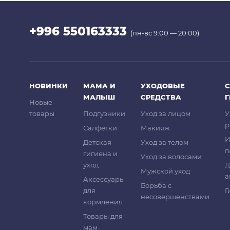
+996 550163333
(пн-вс 9:00 — 20:00)
НОВИНКИ
МАМА И
УХОДОВЫЕ
С
МАЛЫШ
СРЕДСТВА
Новые
товары
Подгузники
Уход за лицом
У
р
Салфетки
Макияж
И
Детская
Уход за телом
г
гигиена и
Уход за волосами
уход
Д
Мужской уход
а
Аксессуары
Борьба с
для
Г
несовершенствами
кормления
Товары для
мам