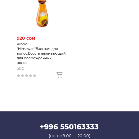
920 сом
Kracie
"Himawari"Бальзам для
волос.Восстанавливающий
для поврежденных
волос
500
+996 550163333
(пн-вс 9:00 — 20:00)