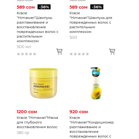
589 сом
-36%
589 сом
-36%
Kracie
Kracie
"Himawari"Шампунь
"Himawari"Шампунь для
разглаживание и
поврежденных волос с
восстановление
растительным
поврежденных волос с
комплексом
растительным
500
комплексом
500 мл
1200 сом
920 сом
Kracie "Himawari"Маска
Kracie
для глубокого
"Himawari"Кондиционер
восстановления волос
разглаживание и
восстановление
180 гр
поврежденных волос с