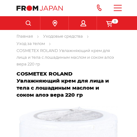
0
Главная
Уходовые средства
Уход за телом
COSMETEX ROLAND Увлажняющий крем для
лица и тела с лошадиным маслом и соком алоэ
вера 220 гр
COSMETEX ROLAND
Увлажняющий крем для лица и
тела с лошадиным маслом и
соком алоэ вера 220 гр