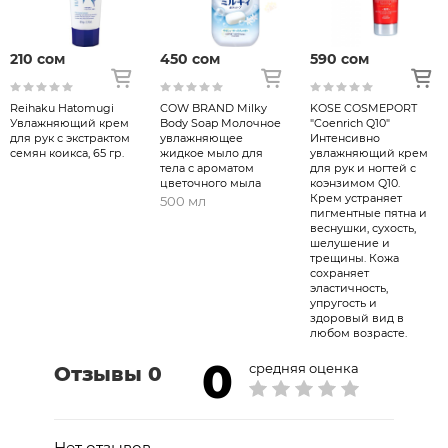
наносить на все тело.
● Множество 220 г увлажняет сухую кожу
210 сом
450 сом
590 сом
для всей семьи.
Состав: вода, глицерин, цетанол,
Reihaku Hatomugi
COW BRAND Milky
KOSE COSMEPORT
этилгексилпальмитат, BG, стеариновая
Увлажняющий крем
Body Soap Молочное
"Coenrich Q10"
для рук с экстрактом
кислота, лошадиное масло, минеральное
увлажняющее
Интенсивно
семян коикса, 65 гр.
жидкое мыло для
увлажняющий крем
масло, масло ши, сок алоэ вера, экстракт
тела с ароматом
для рук и ногтей с
цветочного мыла
коэнзимом Q10.
листьев персика, мочевина, бегениловый
Крем устраняет
500 мл
спирт, стеариновая кислота. кислота
пигментные пятна и
веснушки, сухость,
Сорбитан, диметикон, ЭДТА-3Na,
шелушение и
гидроксид калия, этанол, феноксиэтанол,
трещины. Кожа
сохраняет
пропилпарабен, метилпарабен,
эластичность,
упругость и
полисорбат 60, ароматизатор .
здоровый вид в
любом возрасте.
0
средняя оценка
Отзывы 0
Нет отзывов.