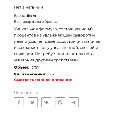
Нет в наличии
Бренд:
Biore
Все товары этого бренда
Уникальная формула, состоящая на 40
процентов из увлажняющей сыворотки
нежно удаляет даже водостойкий макияж
и сохраняет кожу увлажненной, свежей и
сияющей. Не требует дополнительного
умывания другими средствами.
Объем:
230
Ед. измерения:
мл
Описание
Смотреть полное описание
Идеальное средство для тех, у кого нет
Поделиться:
времени для многоступенчатого
очищения лица. Уникальная формула,
состоящая на 40 процентов из
увлажняющих ингредиентов, нежно