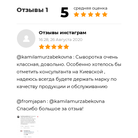
раздраженной коже.Избегайте прямого
5
средняя оценка
Отзывы 1
контакта с глазами.В случае попадения в
глаз промыть водой.Беречь вдали от детей
.
Отзывы инстаграм
Состав
:Water (Aqua), Glycerin, Butylene
16:28, 26 Августа 2020
Glycol, PEG-12 Laurate, Mineral Oil,
Polyglyceryl-2 Isostearate, Isononyl
Isononanoate, Decyl Glucoside, Sorbeth-30
@kamilamurzabekovna : Сыворотка очень
Tetraoleate, PPG-9 Diglyceryl Ether,
классная, довольно. Особенно хотелось бы
Fragrance (Parfum), Alcohol, Tocopherol,
отметить консультанта на Киевской ,
Butylphenyl Methylpropional,
надеюсь всегда будете держать марку по
Hydroxyisohexyl 3-Cyclohexene
качеству продукции и обслуживанию
Carboxaldehyde, Linalool.
@fromjapan : @kamilamurzabekovna
Спасибо большое за отзыв!