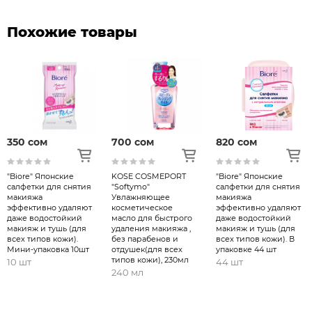
удаляет даже водостойкий макияж и
сохраняет кожу увлажненной, свежей и
Похожие товары
сияющей. Не требует дополнительного
умывания другими средствами.Сыворотка
на водной основе моментально удаляет
макияж ,очищает и увлажняет кожу и
легко смывается водой.
Способ применения
: Нанесите
350 сом
700 сом
820 сом
необходимое количество средства,
приблизительно 3 нажатия, на ладони,
"Biore" Японские
KOSE COSMEPORT
"Biore" Японские
равномерно распределите
салфетки для снятия
"Softymo"
салфетки для снятия
макияжа
массирующими движениями по лицу. Для
Увлажняющее
макияжа
эффективно удаляют
косметическое
эффективно удаляют
достижения наилучшего результата
даже водостойкий
масло для быстрого
даже водостойкий
макияж и тушь (для
удаления макияжа ,
макияж и тушь (для
применяйте на сухой коже. Затем
всех типов кожи).
без парабенов и
всех типов кожи). В
тщательно смойте водой. Для всех типов
Мини-упаковка 10шт
отдушек(для всех
упаковке 44 шт
типов кожи), 230мл
10 шт
44 шт
кожи
240 мл
Важно
:Снимите контактные линзы перед
использованием.Не используйте на