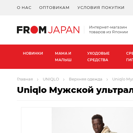
О НАС
ОПТОВИКАМ
УСЛОВИЯ ПОКУПКИ
Интернет-магазин
товаров из Японии
НОВИНКИ
МАМА И
УХОДОВЫЕ
СР
МАЛЫШ
СРЕДСТВА
ГИ
Главная
UNIQLO
Верхняя одежда
Uniqlo Му
Uniqlo Мужской ультра