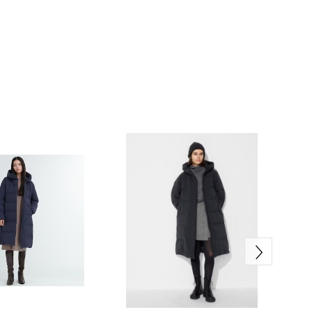
er 640), который удерживает воздух, создавая
щими свойствами, а подкладка –
дывается в чехол, который идет в комплекте.