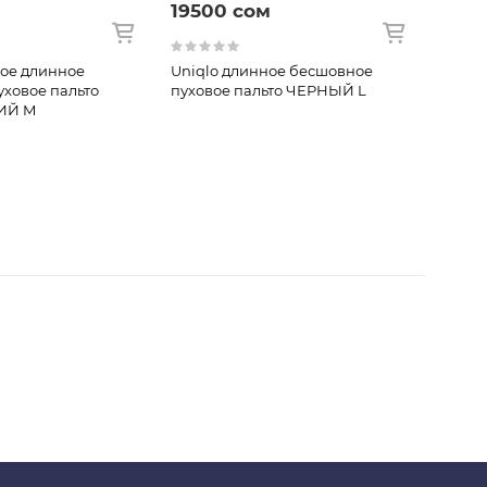
19500 сом
780
кое длинное
Uniqlo длинное бесшовное
Uniql
ховое пальто
пуховое пальто ЧЕРНЫЙ L
блузо
ИЙ M