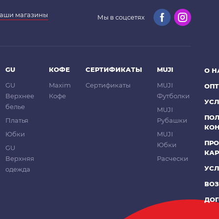
аши магазины
Мы в соцсетях
GU
КОФЕ
СЕРТИФИКАТЫ
MUJI
О Н
GU
Maxim
Сертификаты
MUJI
ОП
Верхнее
Кофе
Футболки
УСЛ
белье
MUJI
ПО
Платья
Рубашки
КО
Юбки
MUJI
ПРО
Юбки
GU
КА
Верхняя
Расчески
УСЛ
одежда
ВОЗ
ДОГ