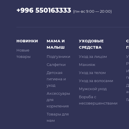
+996 550163333
(пн-вс 9:00 — 20:00)
НОВИНКИ
МАМА И
УХОДОВЫЕ
С
МАЛЫШ
СРЕДСТВА
Новые
товары
Подгузники
Уход за лицом
У
р
Салфетки
Макияж
И
Детская
Уход за телом
г
гигиена и
Уход за волосами
уход
Д
Мужской уход
а
Аксессуары
Борьба с
для
Г
несовершенствами
кормления
Товары для
мам