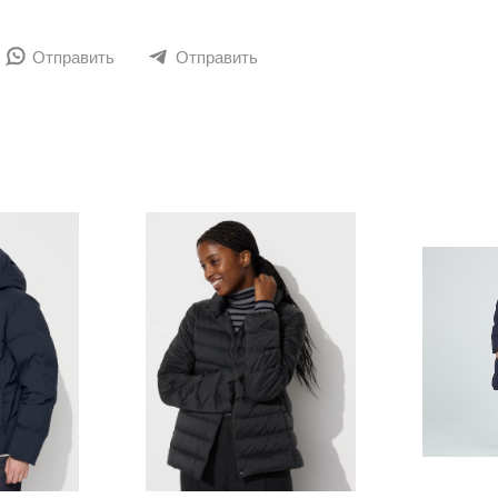
на из натурального пуха премиального качества (Fill Pow
Отправить
Отправить
риал внешней стороны куртки обладает водоотталкиваю
еч обеспечивает полную свободу движений. Куртка скла
перо - 10%