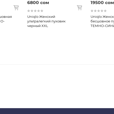
6800 сом
19500 сом
шовная
Uniqlo Женский
Uniqlo Женс
НО-
ультралегкий пуховик
бесшовное пу
черный XXL
ТЕМНО-СИН