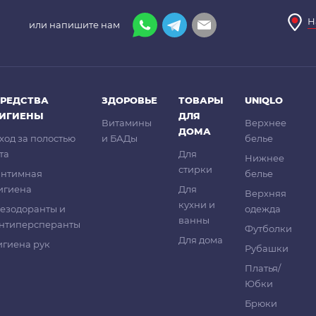
Н
или напишите нам
РЕДСТВА
ЗДОРОВЬЕ
ТОВАРЫ
UNIQLO
ГИГИЕНЫ
ДЛЯ
Витамины
Верхнее
ДОМА
ход за полостью
и БАДы
белье
та
Для
Нижнее
стирки
нтимная
белье
игиена
Для
Верхняя
кухни и
езодоранты и
одежда
ванны
нтиперсперанты
Футболки
Для дома
игиена рук
Рубашки
Платья/
Юбки
Брюки