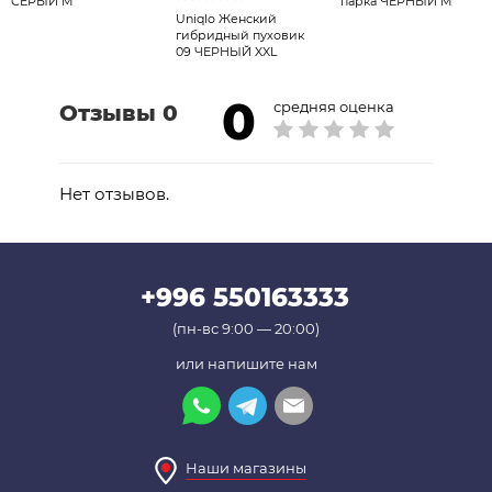
СЕРЫЙ M
парка ЧЕРНЫЙ M
Натуральное перо - 10%
Uniqlo Женский
гибридный пуховик
09 ЧЕРНЫЙ XXL
0
средняя оценка
Отзывы 0
Нет отзывов.
+996 550163333
(пн-вс 9:00 — 20:00)
или напишите нам
Наши магазины