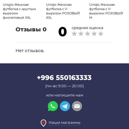
Uniglo Женская
Uniqlo Женская
Uniqlo Женская
футболка с круглым
футболка с V-
футболка с V-
вырезом
вырезом РОЗОВЫЙ
вырезом РОЗОВЫЙ
фиолетовый XXL
ХXL
М
0
средняя оценка
Отзывы 0
Нет отзывов.
+996 550163333
(пн-вс 9:00 — 20:00)
или напишите нам
Наши магазины