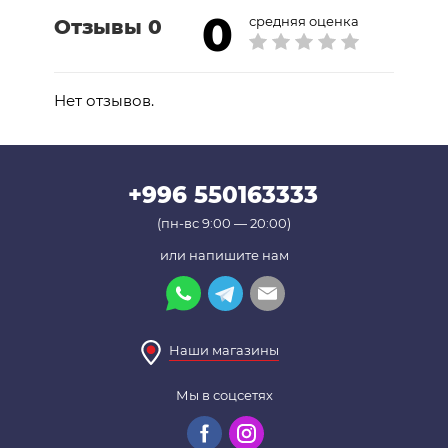
Можно стирать в стиральной машине
0
средняя оценка
Отзывы 0
(используйте сетку для белья), химчистка
запрещена, сушка в сушильной машине
запрещена
Нет отзывов.
+996 550163333
(пн-вс 9:00 — 20:00)
или напишите нам
Наши магазины
Мы в соцсетях