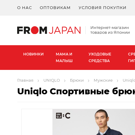
О НАС
ОПТОВИКАМ
УСЛОВИЯ ПОКУПКИ
Интернет-магазин
товаров из Японии
НОВИНКИ
МАМА И
УХОДОВЫЕ
СР
МАЛЫШ
СРЕДСТВА
ГИ
Главная
UNIQLO
Брюки
Мужcкие
Uniql
Uniqlo Спортивные брю