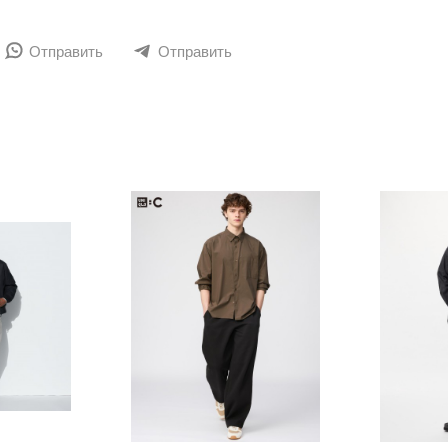
адающего умеренной плотностью, мягкостью и красивы
Отправить
Отправить
ого в носке.
. Эластичный пояс с завязками обеспечивает дополните
 по низу платья
 Материал карманов: внешний слой: 100% хлопок / внутре
 стирки), возможна химчистка, сушка в сушильной машин