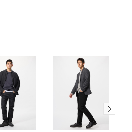
м внешним видом. Внутренняя поверхность
льный комфорт.
нний слой: 67% полиэстер, 33% хлопок
е запрещена.