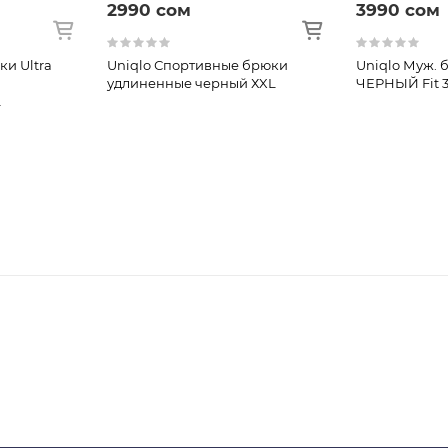
2990 сом
3990 сом
и Ultra
Uniqlo Спортивные брюки
Uniqlo Муж. 
удлиненные черный ХXL
ЧЕРНЫЙ Fit 
L