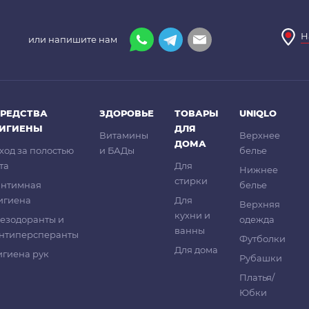
Н
или напишите нам
РЕДСТВА
ЗДОРОВЬЕ
ТОВАРЫ
UNIQLO
ГИГИЕНЫ
ДЛЯ
Витамины
Верхнее
ДОМА
ход за полостью
и БАДы
белье
та
Для
Нижнее
стирки
нтимная
белье
игиена
Для
Верхняя
кухни и
езодоранты и
одежда
ванны
нтиперсперанты
Футболки
Для дома
игиена рук
Рубашки
Платья/
Юбки