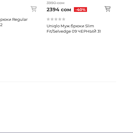
3990 сом
3990 
2394 сом
2394
-40%
брюки Regular
32
Uniqlo Муж.брюки Slim
Uniql
Fit/Selvedge 09 ЧЕРНЫЙ 31
Fit/S
СИНИ