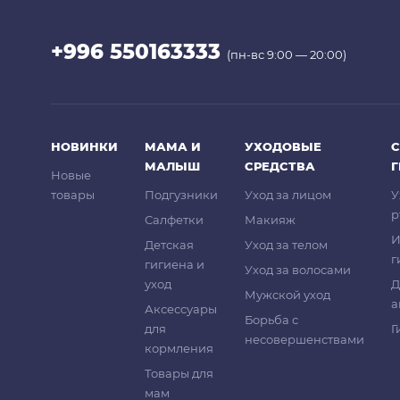
+996 550163333
(пн-вс 9:00 — 20:00)
НОВИНКИ
МАМА И
УХОДОВЫЕ
С
МАЛЫШ
СРЕДСТВА
Новые
товары
Подгузники
Уход за лицом
У
р
Салфетки
Макияж
И
Детская
Уход за телом
г
гигиена и
Уход за волосами
уход
Д
Мужской уход
а
Аксессуары
Борьба с
для
Г
несовершенствами
кормления
Товары для
мам