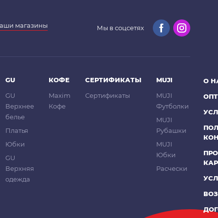
аши магазины
Мы в соцсетях
GU
КОФЕ
СЕРТИФИКАТЫ
MUJI
О Н
GU
Maxim
Сертификаты
MUJI
ОП
Верхнее
Кофе
Футболки
УСЛ
белье
MUJI
ПО
Платья
Рубашки
КО
Юбки
MUJI
ПРО
Юбки
GU
КА
Верхняя
Расчески
УСЛ
одежда
ВОЗ
ДОГ