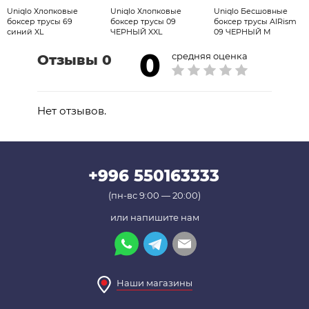
Uniqlo Хлопковые
Uniqlo Хлопковые
Uniqlo Бесшовные
материал
боксер трусы 69
боксер трусы 09
боксер трусы AIRism
синий XL
ЧЕРНЫЙ XXL
09 ЧЕРНЫЙ M
71% нейлон, 29% полиуретан
0
средняя оценка
Отзывы 0
Умение обращаться
Можно стирать в стиральной машине,
использовать сетку для стирки, не
Нет отзывов.
подвергать химической чистке, не сушить в
стиральной машине
+996 550163333
(пн-вс 9:00 — 20:00)
или напишите нам
Наши магазины