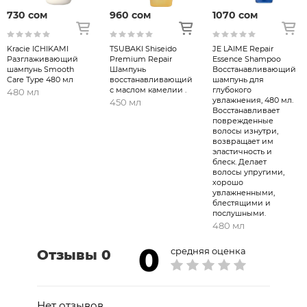
- Возьмите колпачок в руку и поверните дозатор в
730 сом
960 сом
1070 сом
направлении стрелки, чтобы поднять головку. (Если не
поднимается, затяните крышку и поверните еще раз.)
Kracie ICHIKAMI
TSUBAKI Shiseido
JE L`AIME Repair
-Затем несколько раз нажмите на насадку, пока не
Разглаживающий
Premium Repair
Essence Shampoo
выйдет содержимое.
шампунь Smooth
Шампунь
Восстанавливающий
Care Type 480 мл
восстанавливающий
шампунь для
・Тщательно смочите волосы и кожу головы, нанесите
с маслом камелии .
глубокого
480 мл
увлажнения, 480 мл.
необходимое количество средства на все волосы,
450 мл
Восстанавливает
хорошо вспеньте и тщательно смойте.
поврежденные
волосы изнутри,
★Кондиционер
возвращает им
・Держа крышку рукой, поверните насадку в
эластичность и
блеск. Делает
направлении стрелки, чтобы поднять насадку. (Если не
волосы упругими,
хорошо
поднимается, затяните крышку и поверните еще раз.)
увлажненными,
・Затем несколько раз нажмите на насадку, пока не
блестящими и
послушными.
выйдет содержимое.
480 мл
・После мытья головы шампунем аккуратно удалите
0
излишки воды, нанесите необходимое количество
средняя оценка
Отзывы 0
средства на все волосы и тщательно смойте.
Шампунь:
вода, лауретсульфат натрия,
Нет отзывов.