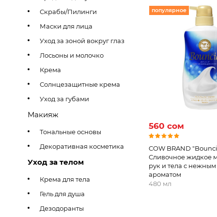
популярное
Скрабы/Пилинги
Маски для лица
Уход за зоной вокруг глаз
Лосьоны и молочко
Крема
Солнцезащитные крема
Уход за губами
Макияж
560 сом
Тональные основы
Декоративная косметика
COW BRAND "Bounci
Сливочное жидкое 
Уход за телом
рук и тела с нежны
ароматом
Крема для тела
480 мл
Гель для душа
Дезодоранты