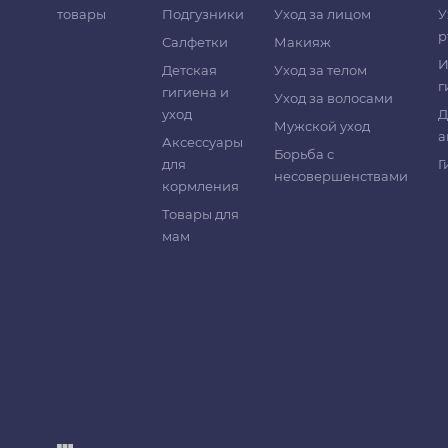
товары
Подгузники
Уход за лицом
У
р
Салфетки
Макияж
И
Детская
Уход за телом
г
гигиена и
Уход за волосами
уход
Д
Мужской уход
а
Аксессуары
Борьба с
для
Г
несовершенствами
кормления
Товары для
мам