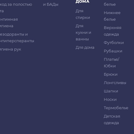
ДОМА
ход за полостью
и БАДы
белье
та
Для
Нижнее
стирки
нтимная
белье
игиена
Для
Верхняя
кухни и
езодоранты и
одежда
ванны
нтиперсперанты
Футболки
Для дома
игиена рук
Рубашки
Платья/
Юбки
Брюки
Лонгсливы
Шапки
Носки
Термобелье
Детская
одежда