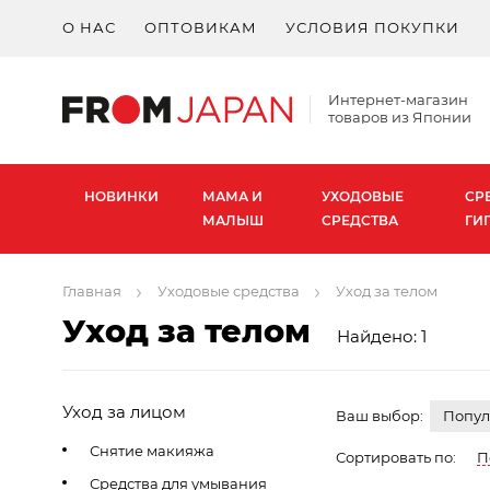
О НАС
ОПТОВИКАМ
УСЛОВИЯ ПОКУПКИ
Интернет-магазин
товаров из Японии
НОВИНКИ
МАМА И
УХОДОВЫЕ
СР
МАЛЫШ
СРЕДСТВА
ГИ
Главная
Уходовые средства
Уход за телом
Уход за телом
Найдено: 1
Уход за лицом
Ваш выбор:
Попул
Снятие макияжа
Сортировать по:
П
Средства для умывания