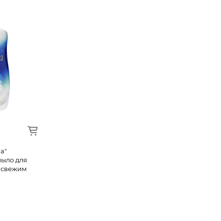
a"
мыло для
м свежим