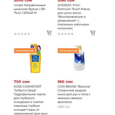
3000 сом
1080 сом
Uniqlo Заправленные
SHISEIDO "Fino"
широкие брюки ( 69-
Premium Touch Маска
71см) СЕРЫЙ M
для сухих волос
"Восстановление и
увлажнение" с
пчелиным маточным
молочком.
популярное
популярное
700 сом
560 сом
KOSE COSMEPORT
COW BRAND "Bouncia"
"Softymo Deep"
Сливочное жидкое
Гидрофильное масло
мыло для рук и тела с
для глубокого
нежным свежим
очищения и снятия
ароматом
макияжа, глубоко
480 мл
очищает поры от
загрязнений (для всех