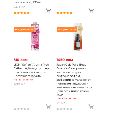
типов кожи), 230мл
240 мл
популярное
популярное
510 сом
1450 сом
LION "Soflan" Aroma Rich
Japan Gals Pure Beau
Сatherine, Кондиционер
Essence Сыворотка с
для белья с ароматом
коллагеном, дает
цветочного букета.
лифтинг эффект,
Нет в наличии
эффективно увлажняет,
повышает гладкость и
480 мл
эластичность кожи лица
(для всех типов кожи),
25мл
Нет в наличии
25 мл