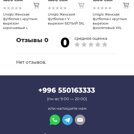
прилегание к шее.
Благодаря слегка свободному крою и
Uniqlo Женская
Uniqlo Женский
Uniglo Женская
стандартной длине, этот силуэт прямого
футболка с круглым
футболка с V-
футболка с круглым
кроя отлично смотрится сам по себе.
вырезом
вырезом БЕЛЫЙ 3XL
вырезом
коричневый L
фиолетовый XXL
Боковые разрезы и слегка
0
асимметричный подол добавляют
средняя оценка
Отзывы 0
стильный акцент
материал
Нет отзывов.
70% хлопок, 30% композитное волокно
(полиэстер)
Умение обращаться
+996 550163333
Можно стирать в машине, можно отдать в
химчистку, сушка в сушилке запрещена.
(пн-вс 9:00 — 20:00)
или напишите нам